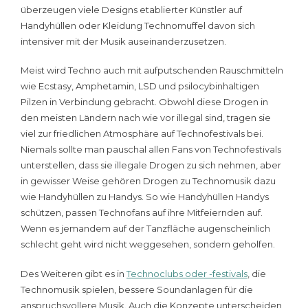
überzeugen viele Designs etablierter Künstler auf
Handyhüllen oder Kleidung Technomuffel davon sich
intensiver mit der Musik auseinanderzusetzen.
Meist wird Techno auch mit aufputschenden Rauschmitteln
wie Ecstasy, Amphetamin, LSD und psilocybinhaltigen
Pilzen in Verbindung gebracht. Obwohl diese Drogen in
den meisten Ländern nach wie vor illegal sind, tragen sie
viel zur friedlichen Atmosphäre auf Technofestivals bei.
Niemals sollte man pauschal allen Fans von Technofestivals
unterstellen, dass sie illegale Drogen zu sich nehmen, aber
in gewisser Weise gehören Drogen zu Technomusik dazu
wie Handyhüllen zu Handys. So wie Handyhüllen Handys
schützen, passen Technofans auf ihre Mitfeiernden auf.
Wenn es jemandem auf der Tanzfläche augenscheinlich
schlecht geht wird nicht weggesehen, sondern geholfen.
Des Weiteren gibt es in
Technoclubs oder -festivals
, die
Technomusik spielen, bessere Soundanlagen für die
anspruchsvollere Musik. Auch die Konzepte unterscheiden