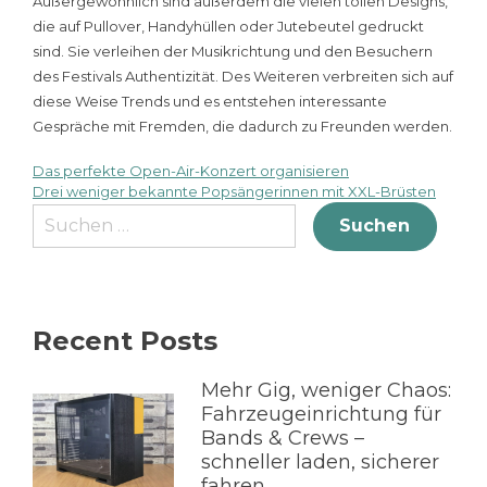
Außergewöhnlich sind außerdem die vielen tollen Designs,
die auf Pullover, Handyhüllen oder Jutebeutel gedruckt
sind. Sie verleihen der Musikrichtung und den Besuchern
des Festivals Authentizität. Des Weiteren verbreiten sich auf
diese Weise Trends und es entstehen interessante
Gespräche mit Fremden, die dadurch zu Freunden werden.
Das perfekte Open-Air-Konzert organisieren
Beitragsnavigation
Drei weniger bekannte Popsängerinnen mit XXL-Brüsten
Suche
nach:
Recent Posts
Mehr Gig, weniger Chaos:
Fahrzeugeinrichtung für
Bands & Crews –
schneller laden, sicherer
fahren